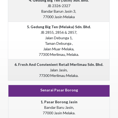
4. Gedung Big Ten (Jasin) Sdn. Bhd.
JB 2326-2327
Bandar Barun Jasin 3,
77000 Jasin Melaka
5. Gedung Big Ten (Melaka) Sdn. Bhd.
JB 2855, 2856 & 2857,
Jalan Debunga 1,
Taman Debunga ,
Jalan Muar-Melaka,
77300 Merlimau, Melaka.
6. Fresh And Convienient Retail Merlimau Sdn. Bhd.
Jalan Jasin,
77300 Merlimau Melaka.
Senarai Pasar Borong
1. Pasar Borong Jasin
Bandar Baru Jasin,
77000 Jasin Melaka.