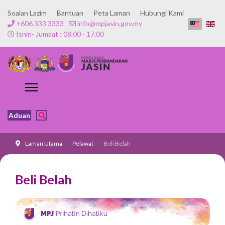
Soalan Lazim
Bantuan
Peta Laman
Hubungi Kami
+606 333 3333
info@mpjasin.gov.my
Isnin- Jumaat : 08.00 - 17.00
Aduan
Laman Utama
Pelawat
Beli Belah
Beli Belah