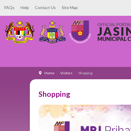
FAQs
Help
Contact Us
Site Map
Home
Visitors
Shopping
Shopping