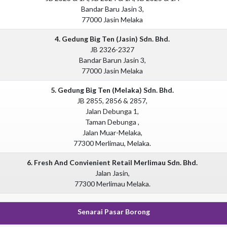
Bandar Baru Jasin 3,
77000 Jasin Melaka
4. Gedung Big Ten (Jasin) Sdn. Bhd.
JB 2326-2327
Bandar Barun Jasin 3,
77000 Jasin Melaka
5. Gedung Big Ten (Melaka) Sdn. Bhd.
JB 2855, 2856 & 2857,
Jalan Debunga 1,
Taman Debunga ,
Jalan Muar-Melaka,
77300 Merlimau, Melaka.
6. Fresh And Convienient Retail Merlimau Sdn. Bhd.
Jalan Jasin,
77300 Merlimau Melaka.
Senarai Pasar Borong