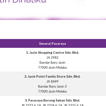
Senarai Pasaraya
1. Jasin Shopping Centre Sdn. Bhd.
JA 2982
Bandar Baru Jasin
77000 Jasin Melaka
2. Jasin Point Family Store Sdn. Bhd.
JA 8699
Bandar Baru Jasin 3
77000 Jasin Melaka
3. Pasaraya Borong Sakan Sdn. Bhd.
JB 2323 & 1A, JB 2324 & 1A, JB 2325 & 1A