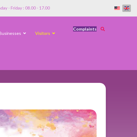
ay - Friday : 08.00 - 17.00
Complaints
Businesses
Visitors