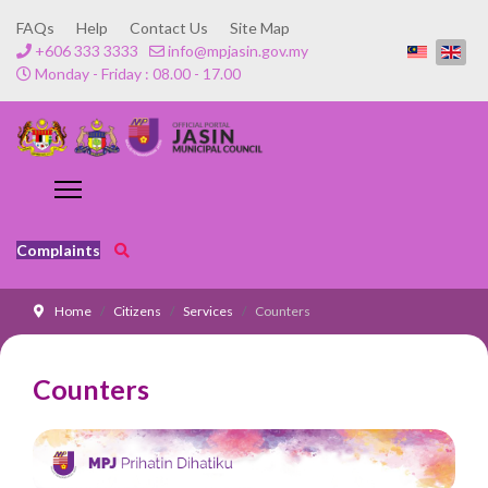
FAQs
Help
Contact Us
Site Map
+606 333 3333
info@mpjasin.gov.my
Monday - Friday : 08.00 - 17.00
Complaints
Home
Citizens
Services
Counters
Counters