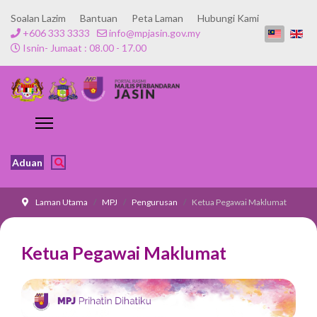
Soalan Lazim
Bantuan
Peta Laman
Hubungi Kami
+606 333 3333
info@mpjasin.gov.my
Isnin- Jumaat : 08.00 - 17.00
Aduan
Laman Utama
MPJ
Pengurusan
Ketua Pegawai Maklumat
Ketua Pegawai Maklumat