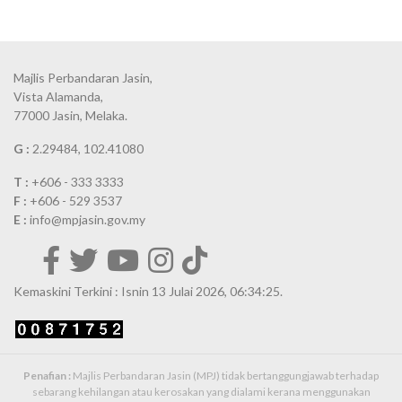
Majlis Perbandaran Jasin,
Vista Alamanda,
77000 Jasin, Melaka.
G :
2.29484, 102.41080
T :
+606 - 333 3333
F :
+606 - 529 3537
E :
info@mpjasin.gov.my
Kemaskini Terkini : Isnin 13 Julai 2026, 06:34:25.
Penafian :
Majlis Perbandaran Jasin (MPJ) tidak bertanggungjawab terhadap
sebarang kehilangan atau kerosakan yang dialami kerana menggunakan