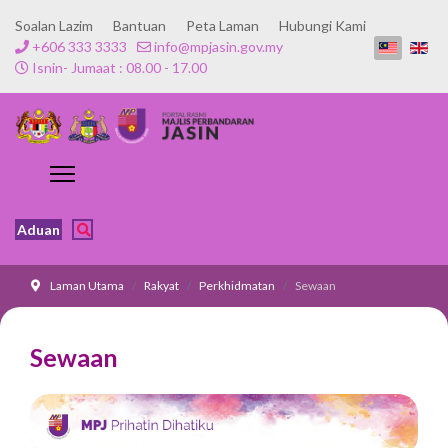
Soalan Lazim
Bantuan
Peta Laman
Hubungi Kami
+606 333 3333
info@mpjasin.gov.my
Isnin- Jumaat : 08.00 - 17.00
Aduan
Laman Utama
Rakyat
Perkhidmatan
Sewaan
Sewaan