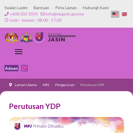
Soalan Lazim
Bantuan
Peta Laman
Hubungi Kami
+606 333 3333
info@mpjasin.gov.my
Isnin- Jumaat : 08.00 - 17.00
Aduan
Laman Utama
MPJ
Pengurusan
Perutusan YDP
Perutusan YDP