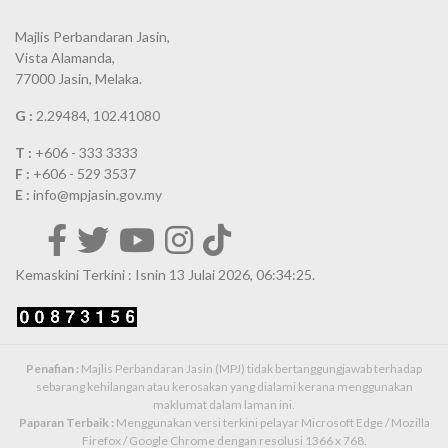
Majlis Perbandaran Jasin,
Vista Alamanda,
77000 Jasin, Melaka.
G :
2.29484, 102.41080
T :
+606 - 333 3333
F :
+606 - 529 3537
E :
info@mpjasin.gov.my
Kemaskini Terkini : Isnin 13 Julai 2026, 06:34:25.
Penafian :
Majlis Perbandaran Jasin (MPJ) tidak bertanggungjawab terhadap
sebarang kehilangan atau kerosakan yang dialami kerana menggunakan
maklumat dalam laman ini.
Paparan Terbaik :
Menggunakan versi terkini pelayar Microsoft Edge / Mozilla
Firefox / Google Chrome dengan resolusi 1366 x 768.