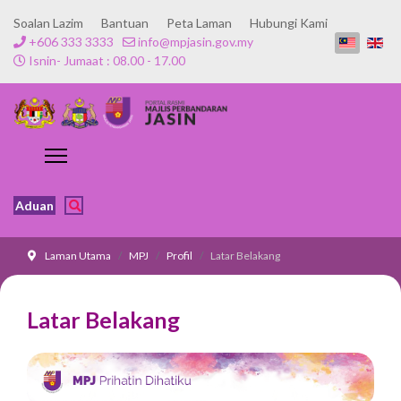
Soalan Lazim
Bantuan
Peta Laman
Hubungi Kami
+606 333 3333
info@mpjasin.gov.my
Isnin- Jumaat : 08.00 - 17.00
Aduan
Laman Utama
MPJ
Profil
Latar Belakang
Latar Belakang