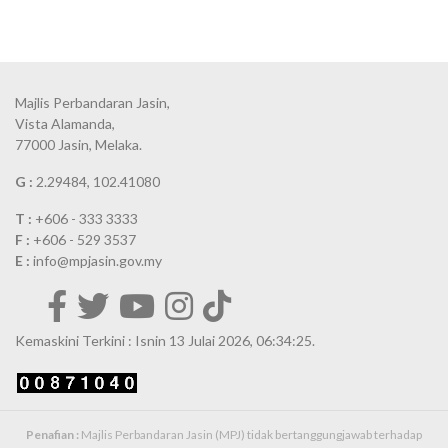
Majlis Perbandaran Jasin,
Vista Alamanda,
77000 Jasin, Melaka.
G :
2.29484, 102.41080
T :
+606 - 333 3333
F :
+606 - 529 3537
E :
info@mpjasin.gov.my
Kemaskini Terkini : Isnin 13 Julai 2026, 06:34:25.
Penafian :
Majlis Perbandaran Jasin (MPJ) tidak bertanggungjawab terhadap