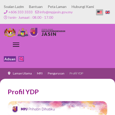
Soalan Lazim
Bantuan
Peta Laman
Hubungi Kami
+606 333 3333
info@mpjasin.gov.my
Isnin- Jumaat : 08.00 - 17.00
Aduan
Laman Utama
MPJ
Pengurusan
Profil YDP
Profil YDP