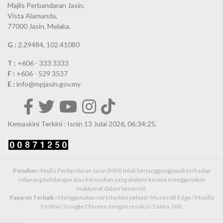
Majlis Perbandaran Jasin,
Vista Alamanda,
77000 Jasin, Melaka.
G :
2.29484, 102.41080
T :
+606 - 333 3333
F :
+606 - 529 3537
E :
info@mpjasin.gov.my
Kemaskini Terkini : Isnin 13 Julai 2026, 06:34:25.
Penafian :
Majlis Perbandaran Jasin (MPJ) tidak bertanggungjawab terhadap
sebarang kehilangan atau kerosakan yang dialami kerana menggunakan
maklumat dalam laman ini.
Paparan Terbaik :
Menggunakan versi terkini pelayar Microsoft Edge / Mozilla
Firefox / Google Chrome dengan resolusi 1366 x 768.