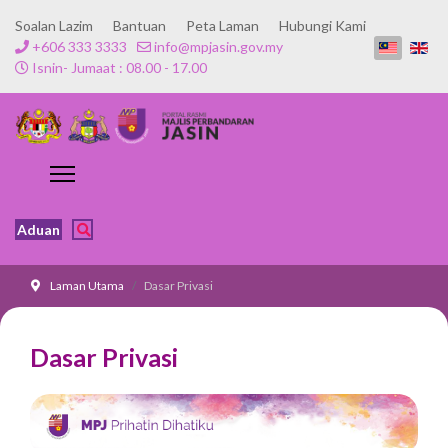
Soalan Lazim
Bantuan
Peta Laman
Hubungi Kami
+606 333 3333
info@mpjasin.gov.my
Isnin- Jumaat : 08.00 - 17.00
Aduan
Laman Utama
Dasar Privasi
Dasar Privasi