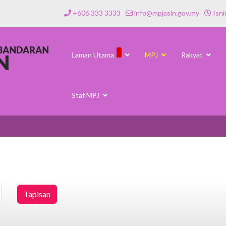
+606 333 3333
info@mpjasin.gov.my
Isni
Laman Utama
MPJ
Rakyat
Staf MPJ
Tapisan