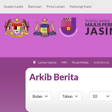
Soalan Lazim
Bantuan
Peta Laman
Hubungi Kami
Laman Utama
MPJ
Pusat Media
Arkib Berita
Arkib Berita