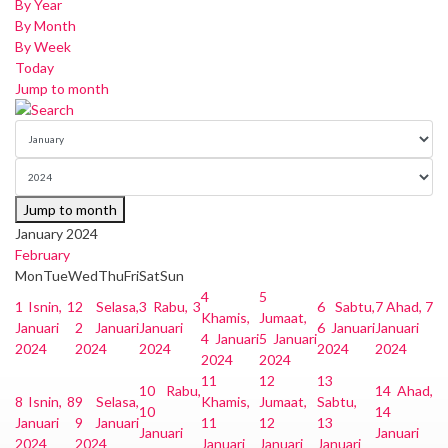
By Year
By Month
By Week
Today
Jump to month
Jump to month
January 2024
February
Mon
Tue
Wed
Thu
Fri
Sat
Sun
4
5
1
Isnin, 1
2
Selasa,
3
Rabu, 3
6
Sabtu,
7
Ahad, 7
Khamis,
Jumaat,
Januari
2 Januari
Januari
6 Januari
Januari
4 Januari
5 Januari
2024
2024
2024
2024
2024
2024
2024
11
12
13
10
Rabu,
14
Ahad,
8
Isnin, 8
9
Selasa,
Khamis,
Jumaat,
Sabtu,
10
14
Januari
9 Januari
11
12
13
Januari
Januari
2024
2024
Januari
Januari
Januari