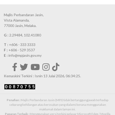
Majlis Perbandaran Jasin,
Vista Alamanda,
77000 Jasin, Melaka.
G :
2.29484, 102.41080
T :
+606 - 333 3333
F :
+606 - 529 3537
E :
info@mpjasin.gov.my
Kemaskini Terkini : Isnin 13 Julai 2026, 06:34:25.
Penafian :
Majlis Perbandaran Jasin (MPJ) tidak bertanggungjawab terhadap
sebarang kehilangan atau kerosakan yang dialami kerana menggunakan
maklumat dalam laman ini.
Paparan Terbaik :
Menggunakan versi terkini pelayar Microsoft Edge / Mozilla