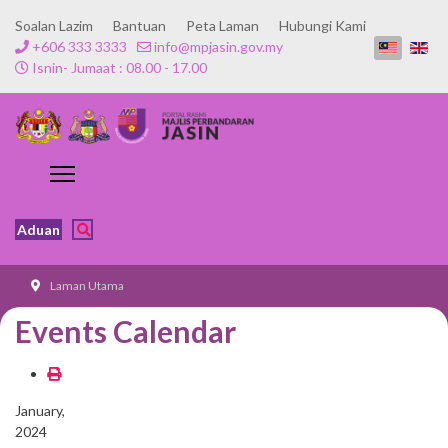
Soalan Lazim
Bantuan
Peta Laman
Hubungi Kami
+606 333 3333
info@mpjasin.gov.my
Isnin- Jumaat : 08.00 - 17.00
Aduan
Laman Utama
Events Calendar
January,
2024