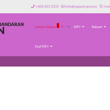
+606 333 3333
info@mpjasin.gov.my
Isni
Laman Utama
">
MPJ
Rakyat
Staf MPJ