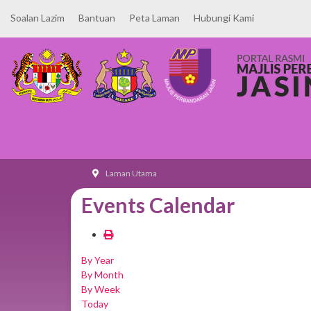
Soalan Lazim
Bantuan
Peta Laman
Hubungi Kami
Laman Utama
Events Calendar
By Year
By Month
By Week
Today