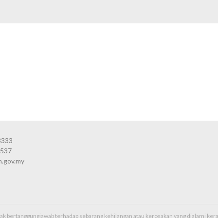
3333
3537
n.gov.my
idak bertanggungjawab terhadap sebarang kehilangan atau kerosakan yang dialami k