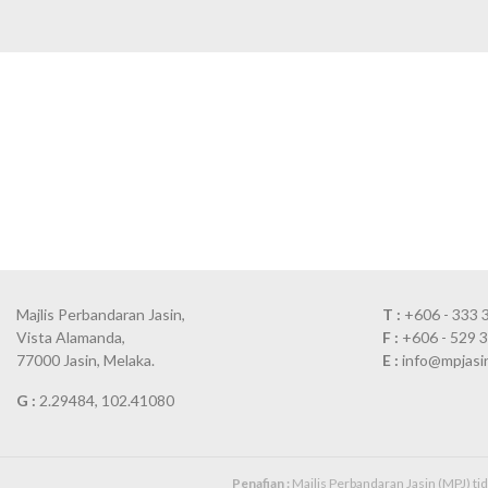
Majlis Perbandaran Jasin,
T :
+606 - 333 
Vista Alamanda,
F :
+606 - 529 
77000 Jasin, Melaka.
E :
info@mpjasi
G :
2.29484, 102.41080
Penafian :
Majlis Perbandaran Jasin (MPJ) t