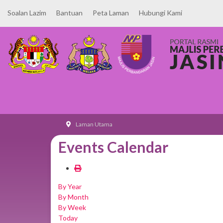
Soalan Lazim
Bantuan
Peta Laman
Hubungi Kami
Laman Utama
Events Calendar
By Year
By Month
By Week
Today