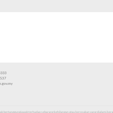
3333
3537
n.gov.my
idak bertanggungjawab terhadap sebarang kehilangan atau kerosakan yang dialami k