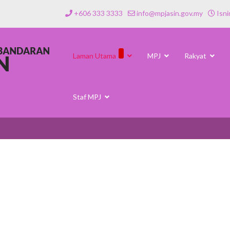
+606 333 3333
info@mpjasin.gov.my
Isni
Laman Utama
MPJ
Rakyat
Staf MPJ