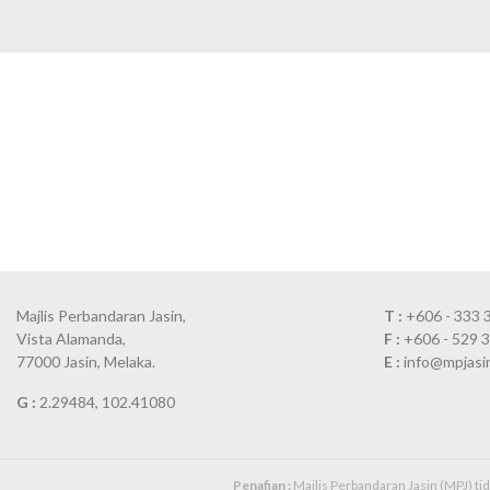
Majlis Perbandaran Jasin,
T :
+606 - 333 
Vista Alamanda,
F :
+606 - 529 
77000 Jasin, Melaka.
E :
info@mpjasi
G :
2.29484, 102.41080
Penafian :
Majlis Perbandaran Jasin (MPJ) t