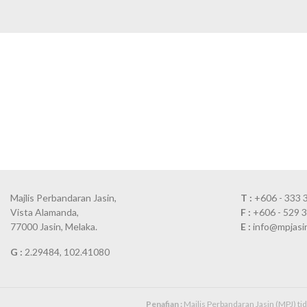
Majlis Perbandaran Jasin,
T :
+606 - 333 
Vista Alamanda,
F :
+606 - 529 
77000 Jasin, Melaka.
E :
info@mpjasi
G :
2.29484, 102.41080
Penafian :
Majlis Perbandaran Jasin (MPJ) t