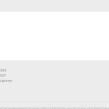
3333
3537
n.gov.my
idak bertanggungjawab terhadap sebarang kehilangan atau kerosakan yang dialami k