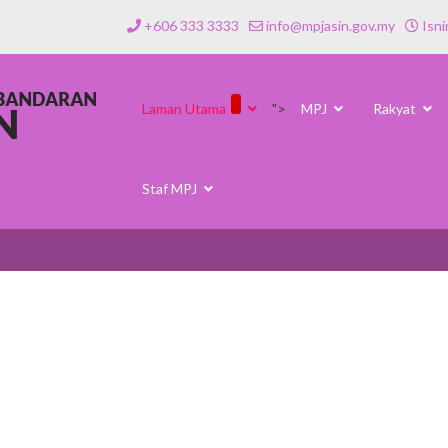
+606 333 3333
info@mpjasin.gov.my
Isni
Laman Utama
">
MPJ
Rakyat
Staf MPJ