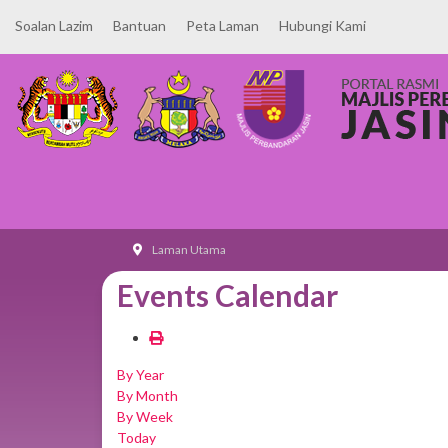
Soalan Lazim
Bantuan
Peta Laman
Hubungi Kami
Laman Utama
Events Calendar
By Year
By Month
By Week
Today