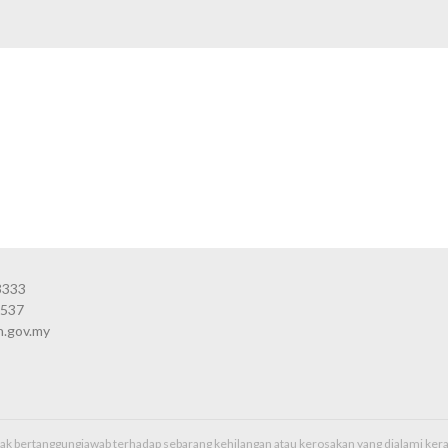
3333
3537
n.gov.my
idak bertanggungjawab terhadap sebarang kehilangan atau kerosakan yang dialami k