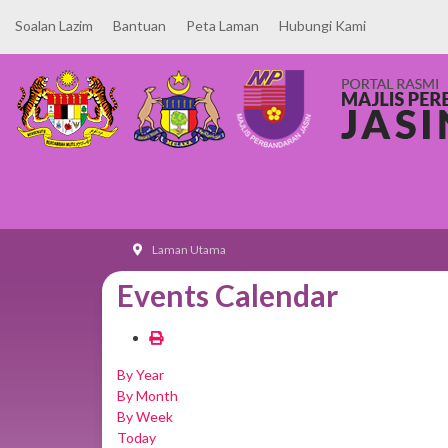
Soalan Lazim
Bantuan
Peta Laman
Hubungi Kami
Laman Utama
Events Calendar
By Year
By Month
By Week
Today