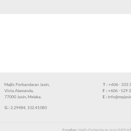
Majlis Perbandaran Jasin,
T :
+606 - 333 
Vista Alamanda,
F :
+606 - 529 
77000 Jasin, Melaka.
E :
info@mpjasi
G :
2.29484, 102.41080
Penafian :
Majlis Perbandaran Jasin (MPJ) t