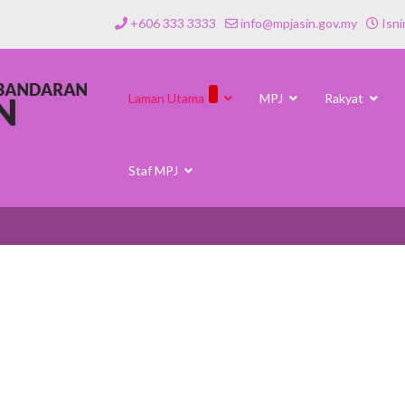
+606 333 3333
info@mpjasin.gov.my
Isni
Laman Utama
MPJ
Rakyat
Staf MPJ