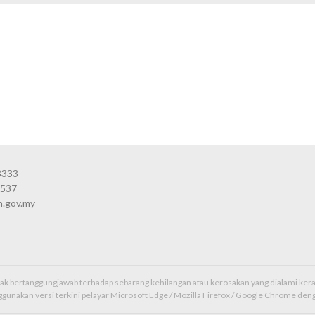
3333
3537
n.gov.my
idak bertanggungjawab terhadap sebarang kehilangan atau kerosakan yang dialami k
unakan versi terkini pelayar Microsoft Edge / Mozilla Firefox / Google Chrome deng