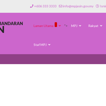
+606 333 3333
info@mpjasin.gov.my
Isni
Laman Utama
">
MPJ
Rakyat
Staf MPJ