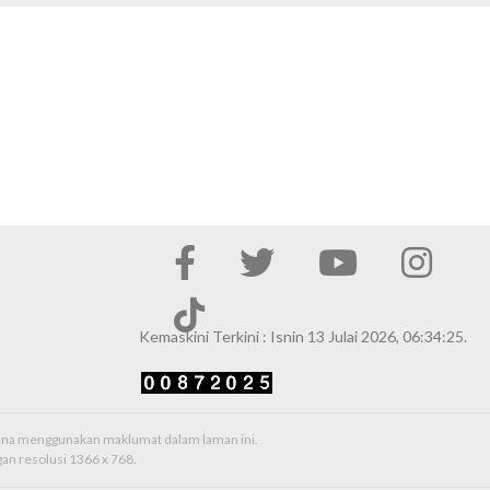
Kemaskini Terkini : Isnin 13 Julai 2026, 06:34:25.
erana menggunakan maklumat dalam laman ini.
an resolusi 1366 x 768.