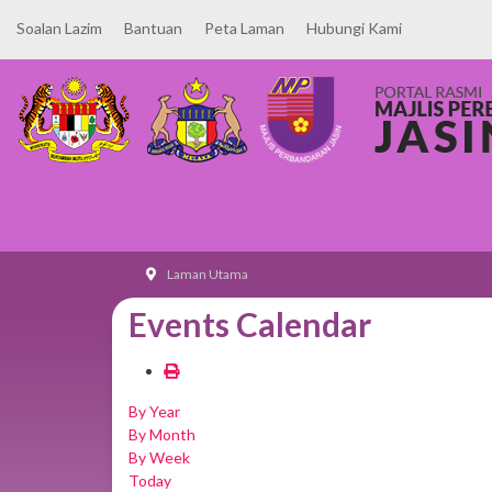
Soalan Lazim
Bantuan
Peta Laman
Hubungi Kami
Laman Utama
Events Calendar
By Year
By Month
By Week
Today