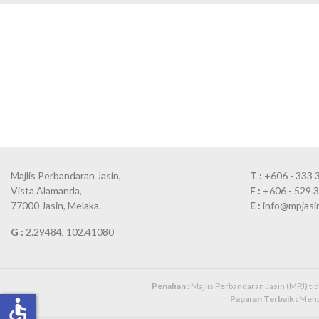
Majlis Perbandaran Jasin,
T :
+606 - 333 
Vista Alamanda,
F :
+606 - 529 
77000 Jasin, Melaka.
E :
info@mpjasi
G :
2.29484, 102.41080
Penafian :
Majlis Perbandaran Jasin (MPJ) t
Paparan Terbaik :
Mengg
accessible