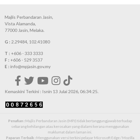
Majlis Perbandaran Jasin,
Vista Alamanda,
77000 Jasin, Melaka.
G :
2.29484, 102.41080
T :
+606 - 333 3333
F :
+606 - 529 3537
E :
info@mpjasin.gov.my
Kemaskini Terkini : Isnin 13 Julai 2026, 06:34:25.
Penafian :
Majlis Perbandaran Jasin (MPJ) tidak bertanggungjawab terhadap
sebarang kehilangan atau kerosakan yang dialami kerana menggunakan
maklumat dalam laman ini.
Paparan Terbaik :
Menggunakan versi terkini pelayar Microsoft Edge / Mozilla