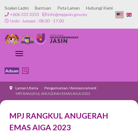
Soalan Lazim
Bantuan
Peta Laman
Hubungi Kami
+606 333 3333
info@mpjasin.gov.my
Isnin- Jumaat : 08.00 - 17.00
Aduan
Laman Utama
Pengumuman / Announcement
MPJ RANGKUL ANUGERAH EMAS AIGA 2023
MPJ RANGKUL ANUGERAH
EMAS AIGA 2023