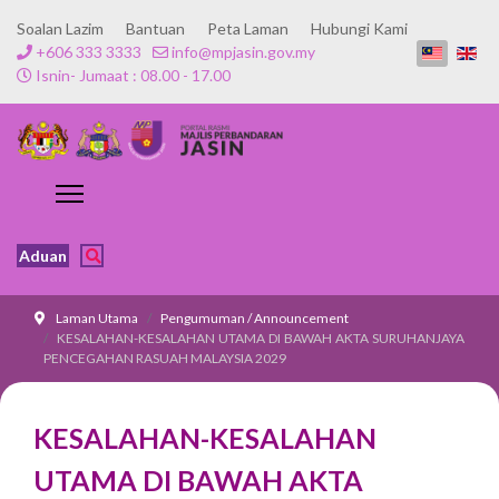
Soalan Lazim
Bantuan
Peta Laman
Hubungi Kami
+606 333 3333
info@mpjasin.gov.my
Isnin- Jumaat : 08.00 - 17.00
Aduan
Laman Utama
Pengumuman / Announcement
KESALAHAN-KESALAHAN UTAMA DI BAWAH AKTA SURUHANJAYA
PENCEGAHAN RASUAH MALAYSIA 2029
KESALAHAN-KESALAHAN
UTAMA DI BAWAH AKTA