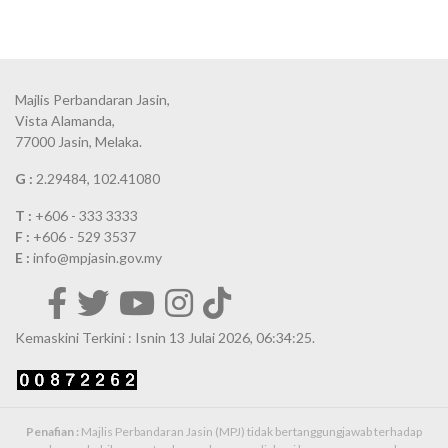
Majlis Perbandaran Jasin,
Vista Alamanda,
77000 Jasin, Melaka.
G :
2.29484, 102.41080
T :
+606 - 333 3333
F :
+606 - 529 3537
E :
info@mpjasin.gov.my
Kemaskini Terkini : Isnin 13 Julai 2026, 06:34:25.
Penafian :
Majlis Perbandaran Jasin (MPJ) tidak bertanggungjawab terhadap